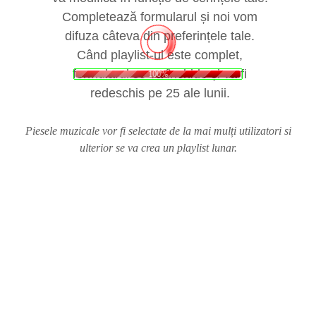
Completează formularul și noi vom
difuza câteva din preferințele tale.
Când playlist-ul este complet,
formularul se va închide și va fi
100%
redeschis pe 25 ale lunii.
Piesele muzicale vor fi selectate de la mai mulți utilizatori si
ulterior se va crea un playlist lunar.